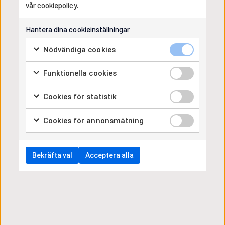
vår cookiepolicy.
Mer information
Hantera dina cookieinställningar
Datum
: 2025-10-01, kl. 13.00-15.30
Nödvändiga cookies
Plats
: Samling vid receptionen på Alfa Laval,
Rudeboksvägen 1, 226 55 Lund.
Funktionella cookies
Pris
: Träffen är helt kostnadsfri för dig som är eller blir
medlem i PLAN i samband med anmälan. Avgiften är 650
kr exkl. moms för övriga. Om du uteblir utan att meddela
Cookies för statistik
kommer du att faktureras 650 kr exkl. moms. Antalet
deltagare är begränsat!
Cookies för annonsmätning
Anmäl dig senast den 25/9.
Bekräfta val
Acceptera alla
Kontakt:
Ritva Rosenbäck
, 073-089 70 69
Välkommen hälsar Plan region Syd!