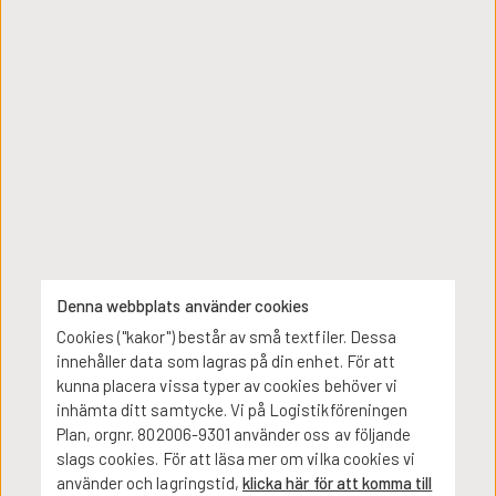
oss välkomna, och Alexandra Kristensson, Sälj &
verksamhetsplanering Manager berättar om företagets
arbete med Sälj & verksamhetsplanering 2.0 (S&OP 2.0) –
ett ämne många av oss minns från vårens konferens med
Bram Desmet.
Efter en kort fikapaus får vi en exklusiv rundvandring i
Alfa Lavals nya fabrik, byggd för att möta en växande
efterfrågan – med säkerhet och hållbarhet som viktiga
ledord.
Vi avslutar med gemensam summering och Q&A, och
rundar av vid ca kl. 15.30.
Denna webbplats använder cookies
👉 Kom gärna en stund innan så vi kan starta på utsatt
Cookies ("kakor") består av små textfiler. Dessa
tid.
innehåller data som lagras på din enhet. För att
kunna placera vissa typer av cookies behöver vi
💡 Ta gärna med en kollega! Det kan vara värdefullt om
inhämta ditt samtycke. Vi på Logistikföreningen
fler i kollegor deltar – då blir det lättare att diskutera och
Plan, orgnr. 802006-9301 använder oss av följande
omsätta erfarenheterna i praktiken.
slags cookies. För att läsa mer om vilka cookies vi
använder och lagringstid,
klicka här för att komma till