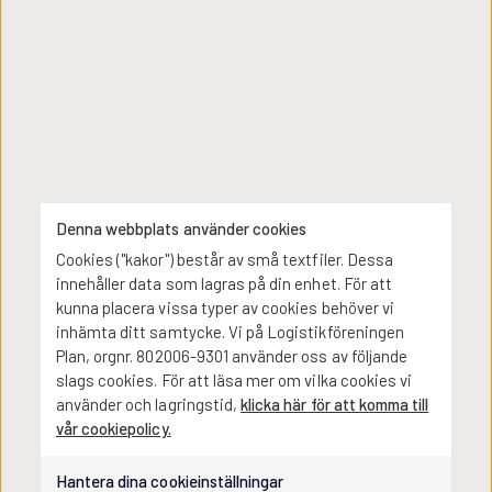
Learn the fundamental differences between time
series forecasting and cause and effect/regression
models or how to evaluate accuracy in selecting your
forecasting model.
Cause & Effect / Regression Models for Forecasting.
Learn the benefits of cause and effect models as well
as when and how to use them.
New Product Forecasting & Planning.
Learn what to expect when developing and
Denna webbplats använder cookies
forecasting for new products & services and what
Cookies ("kakor") består av små textfiler. Dessa
models are available to forecast new products and
innehåller data som lagras på din enhet. För att
how to use them in combination, e.g. cause and effect
model and diffusion model.
kunna placera vissa typer av cookies behöver vi
inhämta ditt samtycke. Vi på Logistikföreningen
Demand Planning & Forecasting Software Systems.
Plan, orgnr. 802006-9301 använder oss av följande
Learn what attributes to look for in a forecasting
slags cookies. För att läsa mer om vilka cookies vi
software/ system that is best for you and how to
använder och lagringstid,
klicka här för att komma till
determine the need for a forecasting & demand
vår cookiepolicy.
planning application.
Learn the basics of running an effective review
Hantera dina cookieinställningar
meeting, how to structure an appropriate agenda,