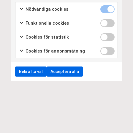
and how to prepare the most effective presentation
Nödvändiga cookies
materials or how to more effectively communicate
with different levels of management and
professionals and managers in different functional
Funktionella cookies
areas of the company.
Cookies för statistik
Kursupplägg
Cookies för annonsmätning
Kursen är en tre
dagars kurs totalt på
24 h
Bekräfta val
Acceptera alla
utbildningstimmar.
Huvudinstruktör är en
internationellt erfaren
kursledare.
Kursmaterial och
framförande är
genomgående på
engelska.